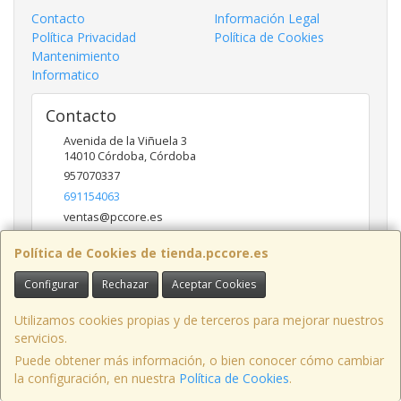
Contacto
Información Legal
Política Privacidad
Política de Cookies
Mantenimiento
Informatico
Contacto
Avenida de la Viñuela 3
14010
Córdoba
,
Córdoba
957070337
691154063
ventas@pccore.es
Política de Cookies de tienda.pccore.es
Horario
Configurar
Rechazar
Aceptar Cookies
10-13:30
Utilizamos cookies propias y de terceros para mejorar nuestros
servicios.
Puede obtener más información, o bien conocer cómo cambiar
Avenida de la Viñuela nº 3, 14010, Córdoba, España. - C.I.F.: B56097777 -
la configuración, en nuestra
Política de Cookies
.
Tfno: 957070337