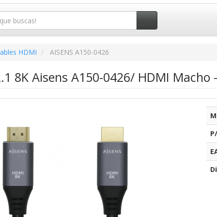
ables HDMI
AISENS A150-0426
.1 8K Aisens A150-0426/ HDMI Macho 
M
P
E
Di