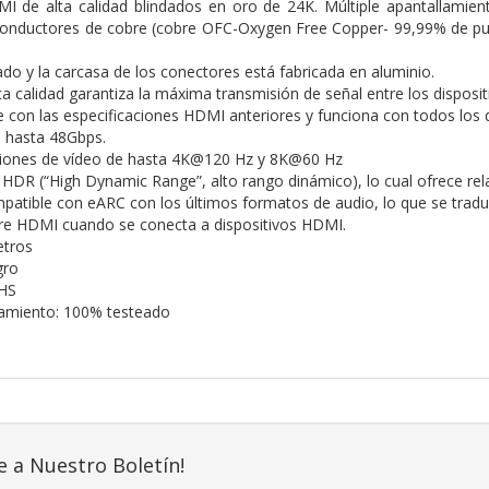
 de alta calidad blindados en oro de 24K. Múltiple apantallamient
onductores de cobre (cobre OFC-Oxygen Free Copper- 99,99% de pure
ado y la carcasa de los conectores está fabricada en aluminio.
ta calidad garantiza la máxima transmisión de señal entre los disposit
 con las especificaciones HDMI anteriores y funciona con todos los 
 hasta 48Gbps.
ciones de vídeo de hasta 4K@120 Hz y 8K@60 Hz
HDR (“High Dynamic Range”, alto rango dinámico), lo cual ofrece rel
atible con eARC con los últimos formatos de audio, lo que se traduce
re HDMI cuando se conecta a dispositivos HDMI.
etros
gro
HS
namiento: 100% testeado
e a Nuestro Boletín!