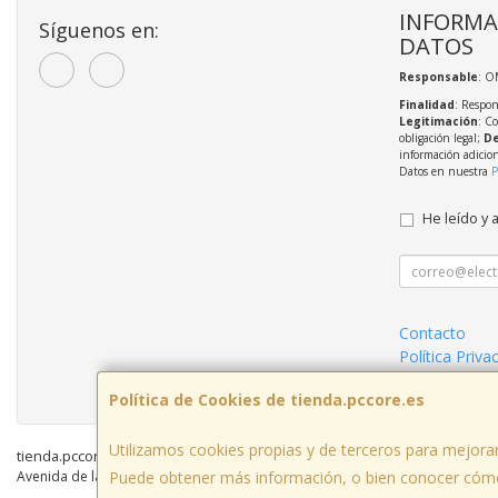
INFORMA
Síguenos en:
DATOS
Responsable
: O
Finalidad
: Respon
Legitimación
: C
obligación legal;
De
información adicio
Datos en nuestra
P
He leído y 
Contacto
Política Priva
Mantenimient
Política de Cookies de tienda.pccore.es
Utilizamos cookies propias y de terceros para mejorar
tienda.pccore.es © 2026
Puede obtener más información, o bien conocer cómo
Avenida de la Viñuela nº 3, 14010, Córdoba, España. - C.I.F.: B56097777 - Tf