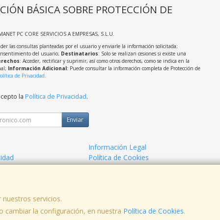
CIÓN BÁSICA SOBRE PROTECCIÓN DE
MANET PC CORE SERVICIOS A EMPRESAS, S.L.U.
der las consultas planteadas por el usuario y enviarle la información solicitada;
onsentimiento del usuario;
Destinatarios
: Solo se realizan cesiones si existe una
rechos
: Acceder, rectificar y suprimir, así como otros derechos, como se indica en la
nal;
Información Adicional
: Puede consultar la información completa de Protección de
olítica de Privacidad
.
acepto la
Política de Privacidad
.
Enviar
Información Legal
cidad
Política de Cookies
o Informatico
 nuestros servicios.
 cambiar la configuración, en nuestra
Política de Cookies
.
no: 957070337