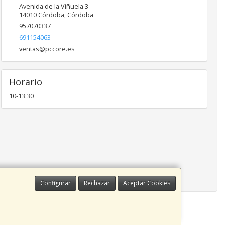
Avenida de la Viñuela 3
14010
Córdoba
,
Córdoba
957070337
691154063
ventas@pccore.es
Horario
10-13:30
Configurar
Rechazar
Aceptar Cookies