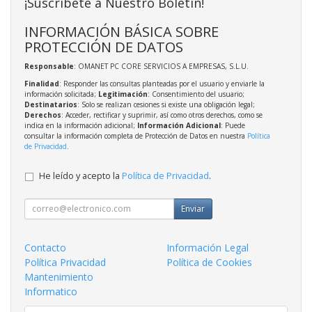
¡Suscríbete a Nuestro Boletín!
INFORMACIÓN BÁSICA SOBRE
PROTECCIÓN DE DATOS
Responsable
: OMANET PC CORE SERVICIOS A EMPRESAS, S.L.U.
Finalidad
: Responder las consultas planteadas por el usuario y enviarle la
información solicitada;
Legitimación
: Consentimiento del usuario;
Destinatarios
: Solo se realizan cesiones si existe una obligación legal;
Derechos
: Acceder, rectificar y suprimir, así como otros derechos, como se
indica en la información adicional;
Información Adicional
: Puede
consultar la información completa de Protección de Datos en nuestra
Política
de Privacidad
.
He leído y acepto la
Política de Privacidad
.
Enviar
Contacto
Información Legal
Política Privacidad
Política de Cookies
Mantenimiento
Informatico