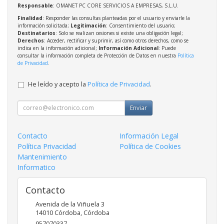
Responsable
: OMANET PC CORE SERVICIOS A EMPRESAS, S.L.U.
Finalidad
: Responder las consultas planteadas por el usuario y enviarle la
información solicitada;
Legitimación
: Consentimiento del usuario;
Destinatarios
: Solo se realizan cesiones si existe una obligación legal;
Derechos
: Acceder, rectificar y suprimir, así como otros derechos, como se
indica en la información adicional;
Información Adicional
: Puede
consultar la información completa de Protección de Datos en nuestra
Política
de Privacidad
.
He leído y acepto la
Política de Privacidad
.
Enviar
Contacto
Información Legal
Política Privacidad
Política de Cookies
Mantenimiento
Informatico
Contacto
Avenida de la Viñuela 3
14010
Córdoba
,
Córdoba
957070337