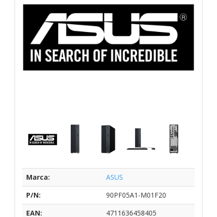
Marca:
ASUS
P/N:
90PF05A1-M01F20
EAN:
4711636458405