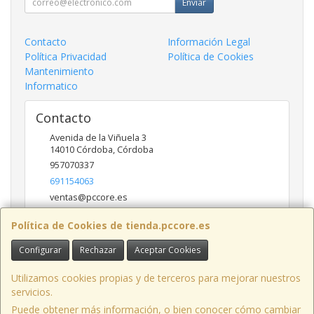
Enviar
Contacto
Información Legal
Política Privacidad
Política de Cookies
Mantenimiento
Informatico
Contacto
Avenida de la Viñuela 3
14010
Córdoba
,
Córdoba
957070337
691154063
ventas@pccore.es
Política de Cookies de tienda.pccore.es
Horario
Configurar
Rechazar
Aceptar Cookies
10-13:30
Utilizamos cookies propias y de terceros para mejorar nuestros
servicios.
Puede obtener más información, o bien conocer cómo cambiar