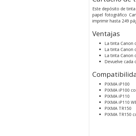
Este depósito de tinta
papel fotográfico Ca
imprimir hasta 249 p
Ventajas
La tinta Canon 
La tinta Canon o
La tinta Canon 
Devuelve cada ca
Compatibilid
PIXMA iP100
PIXMA iP100 co
PIXMA iP110
PIXMA iP110 W
PIXMA TR150
PIXMA TR150 co