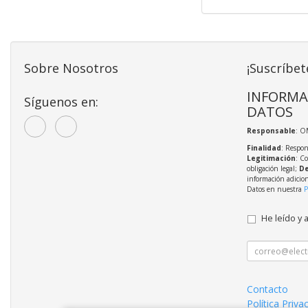
Sobre Nosotros
¡Suscríbet
INFORMA
Síguenos en:
DATOS
Responsable
: O
Finalidad
: Respon
Legitimación
: C
obligación legal;
De
información adicio
Datos en nuestra
P
He leído y 
Contacto
Política Priva