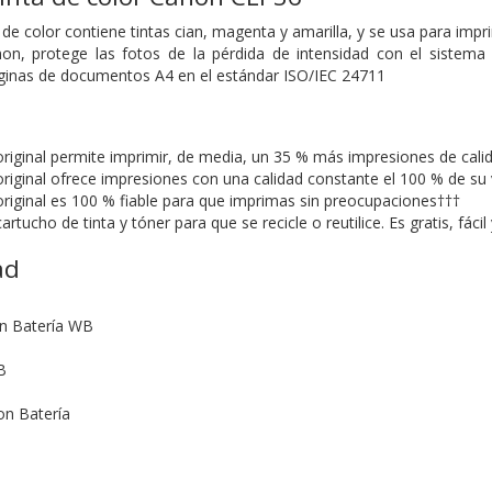
 de color contiene tintas cian, magenta y amarilla, y se usa para im
non, protege las fotos de la pérdida de intensidad con el sistema
áginas de documentos A4 en el estándar ISO/IEC 24711
original permite imprimir, de media, un 35 % más impresiones de cali
riginal ofrece impresiones con una calidad constante el 100 % de su v
original es 100 % fiable para que imprimas sin preocupaciones†††
rtucho de tinta y tóner para que se recicle o reutilice. Es gratis, fác
ad
n Batería WB
B
n Batería