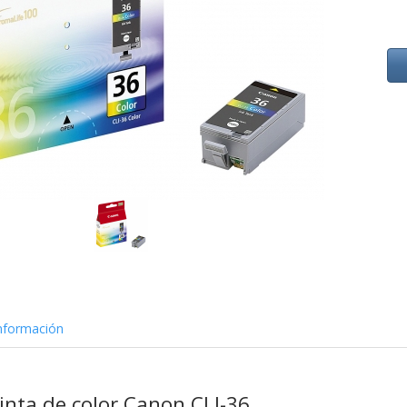
nformación
inta de color Canon CLI-36