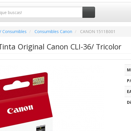
/ Consumibles
Consumibles Canon
CANON 1511B001
inta Original Canon CLI-36/ Tricolor
M
P
E
Di