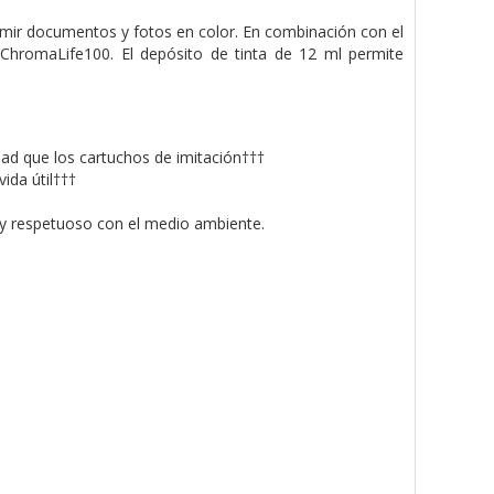
primir documentos y fotos en color. En combinación con el
 ChromaLife100. El depósito de tinta de 12 ml permite
dad que los cartuchos de imitación†††
ida útil†††
il y respetuoso con el medio ambiente.