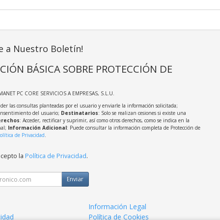
e a Nuestro Boletín!
CIÓN BÁSICA SOBRE PROTECCIÓN DE
MANET PC CORE SERVICIOS A EMPRESAS, S.L.U.
der las consultas planteadas por el usuario y enviarle la información solicitada;
onsentimiento del usuario;
Destinatarios
: Solo se realizan cesiones si existe una
rechos
: Acceder, rectificar y suprimir, así como otros derechos, como se indica en la
nal;
Información Adicional
: Puede consultar la información completa de Protección de
olítica de Privacidad
.
acepto la
Política de Privacidad
.
Enviar
Información Legal
cidad
Política de Cookies