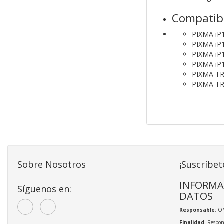
Compatib
PIXMA iP
PIXMA iP
PIXMA iP
PIXMA iP
PIXMA T
PIXMA TR
Sobre Nosotros
¡Suscríbet
INFORMA
Síguenos en:
DATOS
Responsable
: O
Finalidad
: Respon