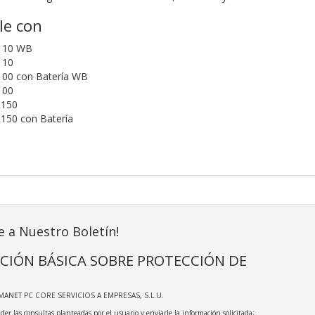
le con
110 WB
110
100 con Batería WB
100
R150
150 con Batería
e a Nuestro Boletín!
CIÓN BÁSICA SOBRE PROTECCIÓN DE
MANET PC CORE SERVICIOS A EMPRESAS, S.L.U.
der las consultas planteadas por el usuario y enviarle la información solicitada;