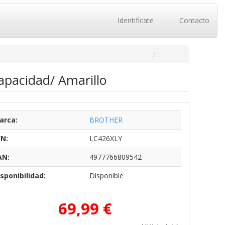
Identifícate
Contacto
apacidad/ Amarillo
arca:
BROTHER
/N:
LC426XLY
AN:
4977766809542
sponibilidad:
Disponible
69,99 €