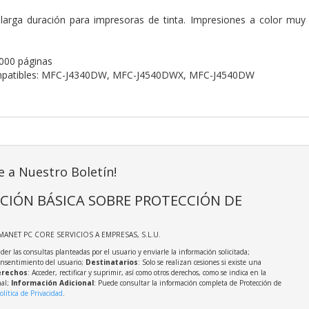
 larga duración para impresoras de tinta. Impresiones a color muy
000 páginas
mpatibles: MFC-J4340DW, MFC-J4540DWX, MFC-J4540DW
e a Nuestro Boletín!
CIÓN BÁSICA SOBRE PROTECCIÓN DE
MANET PC CORE SERVICIOS A EMPRESAS, S.L.U.
der las consultas planteadas por el usuario y enviarle la información solicitada;
onsentimiento del usuario;
Destinatarios
: Solo se realizan cesiones si existe una
rechos
: Acceder, rectificar y suprimir, así como otros derechos, como se indica en la
nal;
Información Adicional
: Puede consultar la información completa de Protección de
olítica de Privacidad
.