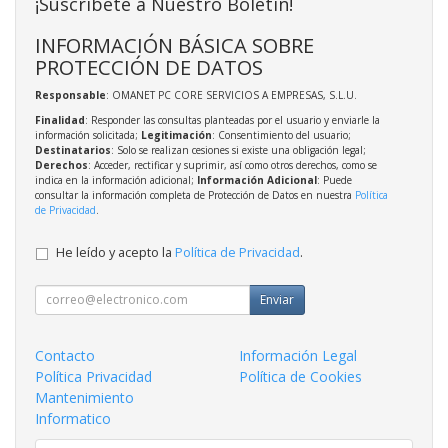
¡Suscríbete a Nuestro Boletín!
INFORMACIÓN BÁSICA SOBRE
PROTECCIÓN DE DATOS
Responsable
: OMANET PC CORE SERVICIOS A EMPRESAS, S.L.U.
Finalidad
: Responder las consultas planteadas por el usuario y enviarle la
información solicitada;
Legitimación
: Consentimiento del usuario;
Destinatarios
: Solo se realizan cesiones si existe una obligación legal;
Derechos
: Acceder, rectificar y suprimir, así como otros derechos, como se
indica en la información adicional;
Información Adicional
: Puede
consultar la información completa de Protección de Datos en nuestra
Política
de Privacidad
.
He leído y acepto la
Política de Privacidad
.
Enviar
Contacto
Información Legal
Política Privacidad
Política de Cookies
Mantenimiento
Informatico