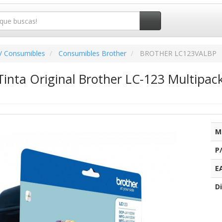
/ Consumibles
Consumibles Brother
BROTHER LC123VALBP
inta Original Brother LC-123 Multipac
M
P
E
Di