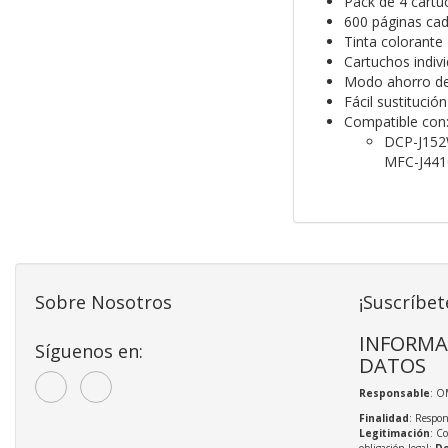
Pack de 4 cartu
600 páginas cad
Tinta colorante
Cartuchos indiv
Modo ahorro de
Fácil sustitució
Compatible con
DCP-J15
MFC-J44
Sobre Nosotros
¡Suscríbet
INFORMA
Síguenos en:
DATOS
Responsable
: O
Finalidad
: Respon
Legitimación
: C