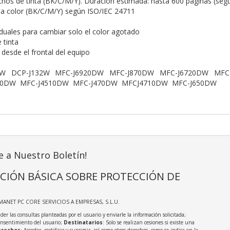
chos de tinta (BK/C/M/Y). Duración estimada: hasta 600 páginas (seg
a color (BK/C/M/Y) según ISO/IEC 24711
iduales para cambiar solo el color agotado
 tinta
n desde el frontal del equipo
:
2W DCP-J132W MFC-J6920DW MFC-J870DW MFC-J6720DW MFC
10DW MFC-J4510DW MFC-J470DW MFCJ4710DW MFC-J650DW
e a Nuestro Boletín!
CIÓN BÁSICA SOBRE PROTECCIÓN DE
MANET PC CORE SERVICIOS A EMPRESAS, S.L.U.
der las consultas planteadas por el usuario y enviarle la información solicitada;
onsentimiento del usuario;
Destinatarios
: Solo se realizan cesiones si existe una