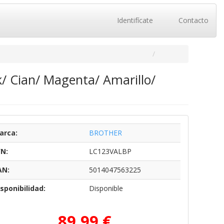
Identifícate
Contacto
k/ Cian/ Magenta/ Amarillo/
arca:
BROTHER
/N:
LC123VALBP
AN:
5014047563225
sponibilidad:
Disponible
89,99 €