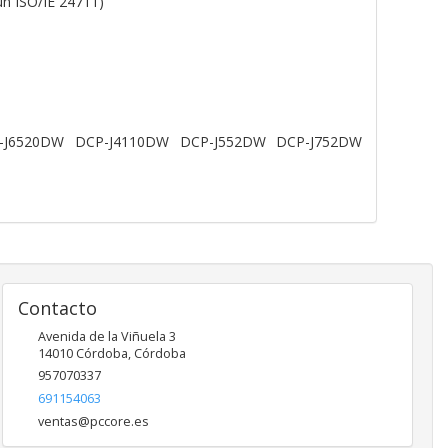
ún ISO/IE 24711)
-J6520DW DCP-J4110DW DCP-J552DW DCP-J752DW
Contacto
Avenida de la Viñuela 3
14010
Córdoba
,
Córdoba
957070337
691154063
ventas@pccore.es