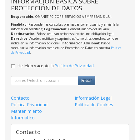
INFORMACIÓN BÁSICA SOBRE
PROTECCIÓN DE DATOS
Responsable
: OMANET PC CORE SERVICIOS A EMPRESAS, S.L.U.
Finalidad
: Responder las consultas planteadas por el usuario y enviarle la
información solicitada;
Legitimación
: Consentimiento del usuario;
Destinatarios
: Solo se realizan cesiones si existe una obligación legal;
Derechos
: Acceder, rectificar y suprimir, así como otros derechos, como se
indica en la información adicional;
Información Adicional
: Puede
consultar la información completa de Protección de Datos en nuestra
Política
de Privacidad
.
He leído y acepto la
Política de Privacidad
.
Enviar
Contacto
Información Legal
Política Privacidad
Política de Cookies
Mantenimiento
Informatico
Contacto