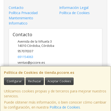
Contacto
Información Legal
Política Privacidad
Política de Cookies
Mantenimiento
Informatico
Contacto
Avenida de la Viñuela 3
14010
Córdoba
,
Córdoba
957070337
691154063
ventas@pccore.es
Política de Cookies de tienda.pccore.es
Horario
Configurar
Rechazar
Aceptar Cookies
10-13:30
Utilizamos cookies propias y de terceros para mejorar nuestros
servicios.
Puede obtener más información, o bien conocer cómo cambiar
Avenida de la Viñuela nº 3, 14010, Córdoba, España. - C.I.F.: B56097777 -
la configuración, en nuestra
Política de Cookies
.
Tfno: 957070337