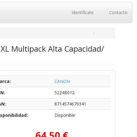
Identifícate
Contacto
 XL Multipack Alta Capacidad/
arca:
CANON
/N:
5224B012
AN:
8714574679341
sponibilidad:
Disponible
64,50 €