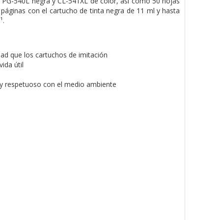
a PG-540L negra y CL-541XL de color, así como 50 hojas
páginas con el cartucho de tinta negra de 11 ml y hasta
¹.
dad que los cartuchos de imitación
ida útil
cil y respetuoso con el medio ambiente