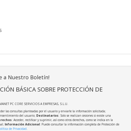
S
e a Nuestro Boletín!
CIÓN BÁSICA SOBRE PROTECCIÓN DE
MANET PC CORE SERVICIOS A EMPRESAS, S.L.U.
der las consultas planteadas por el usuario y enviarle la información solicitada;
onsentimiento del usuario;
Destinatarios
: Solo se realizan cesiones si existe una
rechos
: Acceder, rectificar y suprimir, así como otros derechos, como se indica en la
nal;
Información Adicional
: Puede consultar la información completa de Protección de
olítica de Privacidad
.