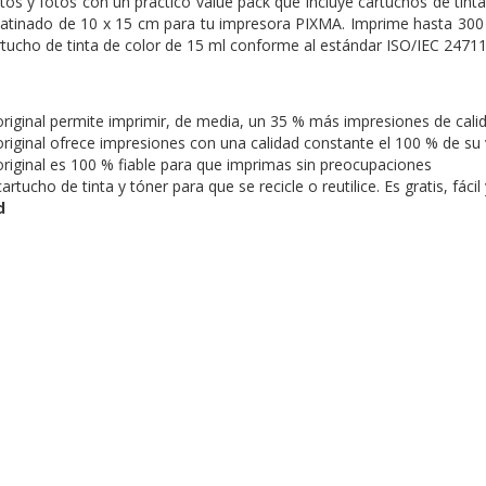
s y fotos con un práctico value pack que incluye cartuchos de tint
satinado de 10 x 15 cm para tu impresora PIXMA. Imprime hasta 300 
rtucho de tinta de color de 15 ml conforme al estándar ISO/IEC 24711
original permite imprimir, de media, un 35 % más impresiones de cali
riginal ofrece impresiones con una calidad constante el 100 % de su v
original es 100 % fiable para que imprimas sin preocupaciones
rtucho de tinta y tóner para que se recicle o reutilice. Es gratis, fá
d