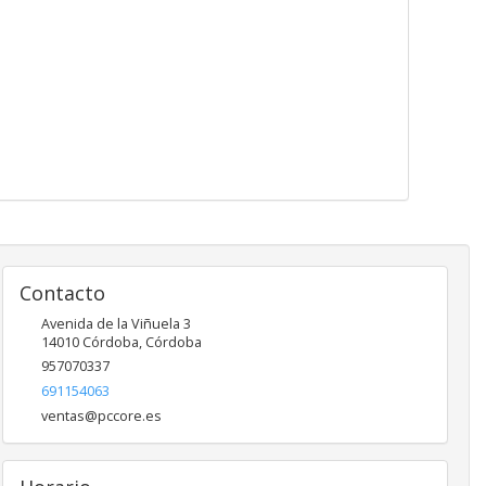
Contacto
Avenida de la Viñuela 3
14010
Córdoba
,
Córdoba
957070337
691154063
ventas@pccore.es