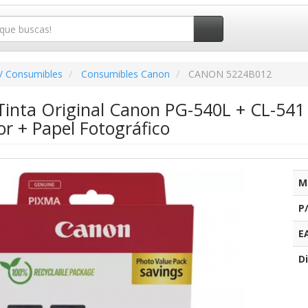
/ Consumibles
Consumibles Canon
CANON 5224B012
Tinta Original Canon PG-540L + CL-541
or + Papel Fotográfico
M
P
E
Di