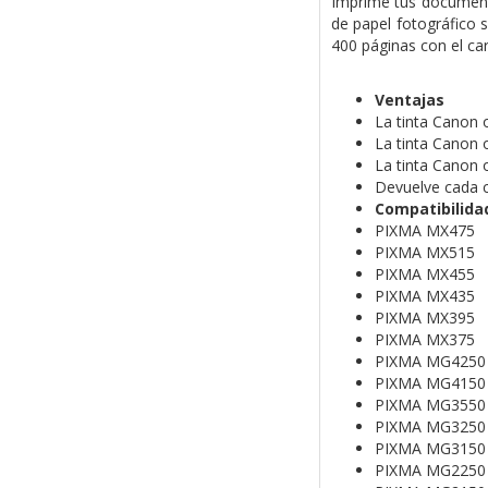
Imprime tus documento
de papel fotográfico 
400 páginas con el ca
Ventajas
La tinta Canon 
La tinta Canon o
La tinta Canon 
Devuelve cada ca
Compatibilida
PIXMA MX475
PIXMA MX515
PIXMA MX455
PIXMA MX435
PIXMA MX395
PIXMA MX375
PIXMA MG4250
PIXMA MG4150
PIXMA MG3550
PIXMA MG3250
PIXMA MG3150
PIXMA MG2250