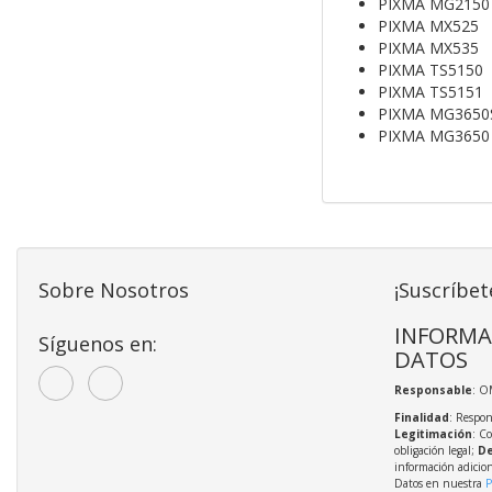
PIXMA MG2150
PIXMA MX525
PIXMA MX535
PIXMA TS5150
PIXMA TS5151
PIXMA MG3650
PIXMA MG3650
Sobre Nosotros
¡Suscríbet
INFORMA
Síguenos en:
DATOS
Responsable
: O
Finalidad
: Respon
Legitimación
: C
obligación legal;
De
información adicio
Datos en nuestra
P