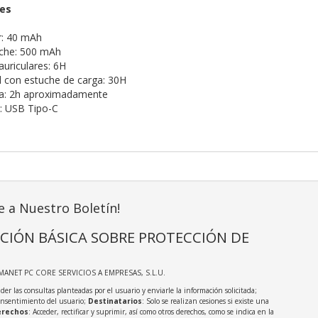
nes
ar: 40 mAh
uche: 500 mAh
uriculares: 6H
 con estuche de carga: 30H
a: 2h aproximadamente
: USB Tipo-C
e a Nuestro Boletín!
CIÓN BÁSICA SOBRE PROTECCIÓN DE
MANET PC CORE SERVICIOS A EMPRESAS, S.L.U.
der las consultas planteadas por el usuario y enviarle la información solicitada;
onsentimiento del usuario;
Destinatarios
: Solo se realizan cesiones si existe una
rechos
: Acceder, rectificar y suprimir, así como otros derechos, como se indica en la