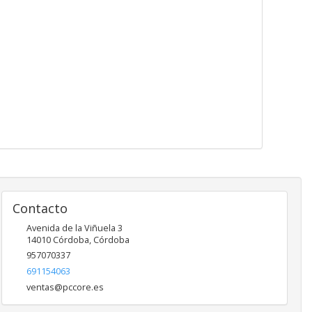
Contacto
Avenida de la Viñuela 3
14010
Córdoba
,
Córdoba
957070337
691154063
ventas@pccore.es