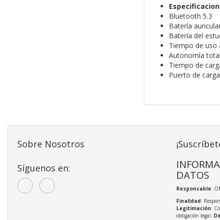
Especificacio
Bluetooth 5.3
Batería auricul
Batería del est
Tiempo de uso a
Autonomía total
Tiempo de carg
Puerto de carga
Sobre Nosotros
¡Suscríbet
INFORMA
Síguenos en:
DATOS
Responsable
: O
Finalidad
: Respon
Legitimación
: C
obligación legal;
De