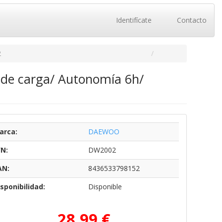
Identifícate
Contacto
2
 de carga/ Autonomía 6h/
arca:
DAEWOO
/N:
DW2002
AN:
8436533798152
sponibilidad:
Disponible
28,99 €