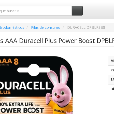
ctrodomésticos
Pilas de consumo
DURACELL DPBLR3B8
as AAA Duracell Plus Power Boost DPBLR
M
P
E
Di