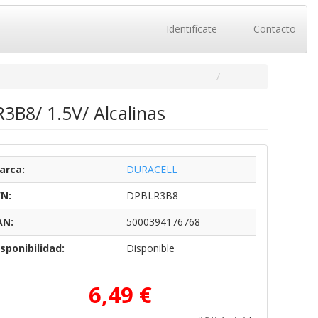
Identifícate
Contacto
3B8/ 1.5V/ Alcalinas
arca:
DURACELL
/N:
DPBLR3B8
AN:
5000394176768
sponibilidad:
Disponible
6,49 €