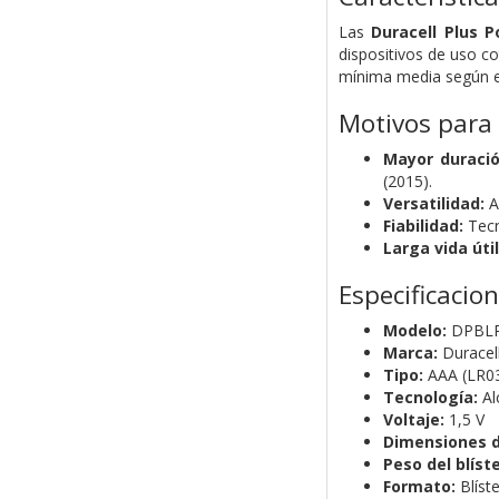
Las
Duracell Plus 
dispositivos de uso c
mínima media según el 
Motivos para
Mayor duració
(2015).
Versatilidad:
A
Fiabilidad:
Tecn
Larga vida útil
Especificacio
Modelo:
DPBL
Marca:
Duracel
Tipo:
AAA (LR0
Tecnología:
Al
Voltaje:
1,5 V
Dimensiones de
Peso del blíste
Formato:
Blíste