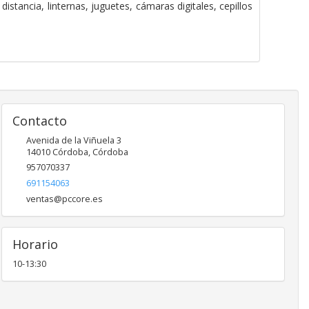
stancia, linternas, juguetes, cámaras digitales, cepillos
Contacto
Avenida de la Viñuela 3
14010
Córdoba
,
Córdoba
957070337
691154063
ventas@pccore.es
Horario
10-13:30