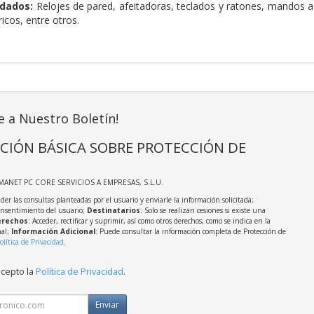
dados:
Relojes de pared, afeitadoras, teclados y ratones, mandos a di
ricos, entre otros.
e a Nuestro Boletín!
CIÓN BÁSICA SOBRE PROTECCIÓN DE
MANET PC CORE SERVICIOS A EMPRESAS, S.L.U.
der las consultas planteadas por el usuario y enviarle la información solicitada;
onsentimiento del usuario;
Destinatarios
: Solo se realizan cesiones si existe una
rechos
: Acceder, rectificar y suprimir, así como otros derechos, como se indica en la
nal;
Información Adicional
: Puede consultar la información completa de Protección de
olítica de Privacidad
.
acepto la
Política de Privacidad
.
Enviar