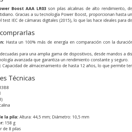
Power Boost AAA LR03
son pilas alcalinas de alto rendimiento, d
otidiano. Gracias a su tecnología Power Boost, proporcionan hasta 
test IEC de cámaras digitales (2015), lo que las hace ideales para d
 comprarlas
n:
Hasta un 100% más de energía en comparación con la duración 
decuadas para una amplia gama de dispositivos, desde mandos a dista
ología avanzada que garantiza un rendimiento constante y seguro.
:
Capacidad de almacenamiento de hasta 12 años, lo que permite tene
nes Técnicas
R3B8
l
3)
calina
 la pila:
Altura: 44,5 mm; Diámetro: 10,5 mm
r:
158 g
r de 8 pilas