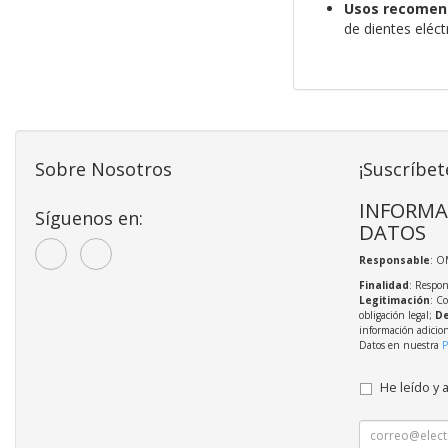
Usos recomen
de dientes eléct
Sobre Nosotros
¡Suscríbet
INFORMA
Síguenos en:
DATOS
Responsable
: O
Finalidad
: Respon
Legitimación
: C
obligación legal;
De
información adicio
Datos en nuestra
P
He leído y 