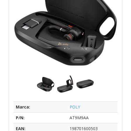
Marca:
POLY
P/N:
AT9M9AA
EAN:
198701600503