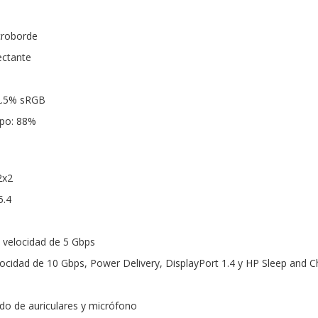
croborde
ectante
62.5% sRGB
rpo: 88%
2x2
5.4
n velocidad de 5 Gbps
locidad de 10 Gbps, Power Delivery, DisplayPort 1.4 y HP Sleep and 
do de auriculares y micrófono