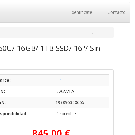
Identifícate
Contacto
50U/ 16GB/ 1TB SSD/ 16"/ Sin
arca:
HP
/N:
D2GV7EA
AN:
199896320665
sponibilidad:
Disponible
845,00 €