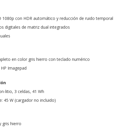
1080p con HDR automático y reducción de ruido temporal
s digitales de matriz dual integrados
duales
eto en color gris hierro con teclado numérico
r: HP Imagepad
ión
on-litio, 3 celdas, 41 Wh
e: 45 W (cargador no incluido)
y gris hierro