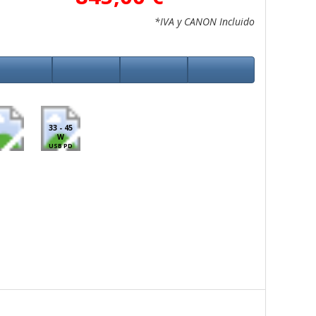
*IVA y CANON Incluido
33 - 45
W
USB PD