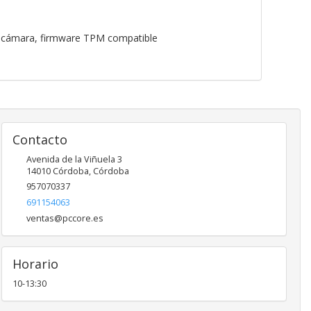
 la cámara, firmware TPM compatible
Contacto
Avenida de la Viñuela 3
14010
Córdoba
,
Córdoba
957070337
691154063
ventas@pccore.es
Horario
10-13:30