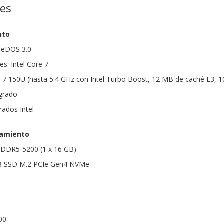
nes
nto
reeDOS 3.0
s: Intel Core 7
e 7 150U (hasta 5.4 GHz con Intel Turbo Boost, 12 MB de caché L3, 
egrado
rados Intel
amiento
DDR5-5200 (1 x 16 GB)
B SSD M.2 PCIe Gen4 NVMe
00