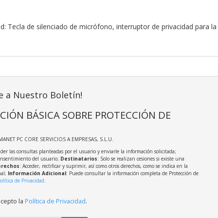
d: Tecla de silenciado de micrófono, interruptor de privacidad para
e a Nuestro Boletín!
CIÓN BÁSICA SOBRE PROTECCIÓN DE
MANET PC CORE SERVICIOS A EMPRESAS, S.L.U.
der las consultas planteadas por el usuario y enviarle la información solicitada;
onsentimiento del usuario;
Destinatarios
: Solo se realizan cesiones si existe una
rechos
: Acceder, rectificar y suprimir, así como otros derechos, como se indica en la
nal;
Información Adicional
: Puede consultar la información completa de Protección de
olítica de Privacidad
.
acepto la
Política de Privacidad
.