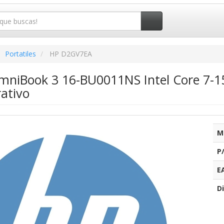
Portatiles
HP D2GV7EA
OmniBook 3 16-BU0011NS Intel Core 7-1
ativo
M
P
E
Di