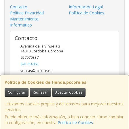
Contacto
Información Legal
Política Privacidad
Política de Cookies
Mantenimiento
Informatico
Contacto
Avenida de la Viñuela 3
14010
Córdoba
,
Córdoba
957070337
691154063
ventas@pccore.es
Política de Cookies de tienda.pccore.es
Horario
Configurar
Rechazar
Aceptar Cookies
10-13:30
Utilizamos cookies propias y de terceros para mejorar nuestros
servicios.
Puede obtener más información, o bien conocer cómo cambiar
Avenida de la Viñuela nº 3, 14010, Córdoba, España. - C.I.F.: B56097777 -
la configuración, en nuestra
Política de Cookies
.
Tfno: 957070337