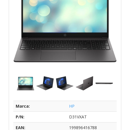
Marca:
HP
P/N:
D31VXAT
EAN:
199896416788