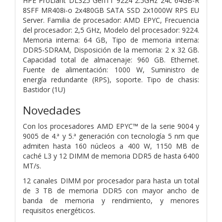
HPE ProLiant DL325 Gen11 9224 2.5GHz 24c 64GB-R
8SFF MR408i-o 2x480GB SATA SSD 2x1000W RPS EU
Server. Familia de procesador: AMD EPYC, Frecuencia
del procesador: 2,5 GHz, Modelo del procesador: 9224.
Memoria interna: 64 GB, Tipo de memoria interna:
DDR5-SDRAM, Disposición de la memoria: 2 x 32 GB.
Capacidad total de almacenaje: 960 GB. Ethernet.
Fuente de alimentación: 1000 W, Suministro de
energía redundante (RPS), soporte. Tipo de chasis:
Bastidor (1U)
Novedades
Con los procesadores AMD EPYC™ de la serie 9004 y
9005 de 4.ª y 5.ª generación con tecnología 5 nm que
admiten hasta 160 núcleos a 400 W, 1150 MB de
caché L3 y 12 DIMM de memoria DDR5 de hasta 6400
MT/s.
12 canales DIMM por procesador para hasta un total
de 3 TB de memoria DDR5 con mayor ancho de
banda de memoria y rendimiento, y menores
requisitos energéticos.