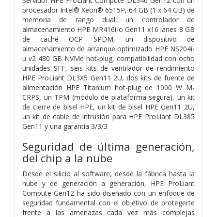
Servidor HPE ProLiant Compute DL340 Gen12 con un
procesador Intel® Xeon® 6515P, 64 GB (1 x 64 GB) de
memoria de rango dual, un controlador de
almacenamiento HPE MR416i-o Gen11 x16 lanes 8 GB
de caché OCP SPDM, un dispositivo de
almacenamiento de arranque optimizado HPE NS204i-
u v2 480 GB NVMe hot-plug, compatibilidad con ocho
unidades SFF, seis kits de ventilador de rendimiento
HPE ProLiant DL3X5 Gen11 2U, dos kits de fuente de
alimentación HPE Titanium hot-plug de 1000 W M-
CRPS, un TPM (módulo de plataforma segura), un kit
de cierre de bisel HPE, un kit de bisel HPE Gen11 2U,
un kit de cable de intrusión para HPE ProLiant DL385
Gen11 y una garantía 3/3/3
Seguridad de última generación,
del chip a la nube
Desde el silicio al software, desde la fábrica hasta la
nube y de generación a generación, HPE ProLiant
Compute Gen12 ha sido diseñado con un enfoque de
seguridad fundamental con el objetivo de protegerte
frente a las amenazas cada vez más complejas