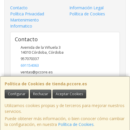
Contacto
Información Legal
Política Privacidad
Política de Cookies
Mantenimiento
Informatico
Contacto
Avenida de la Viñuela 3
14010
Córdoba
,
Córdoba
957070337
691154063
ventas@pccore.es
Política de Cookies de tienda.pccore.es
Horario
Configurar
Rechazar
Aceptar Cookies
10-13:30
Utilizamos cookies propias y de terceros para mejorar nuestros
servicios.
Puede obtener más información, o bien conocer cómo cambiar
Avenida de la Viñuela nº 3, 14010, Córdoba, España. - C.I.F.: B56097777 -
la configuración, en nuestra
Política de Cookies
.
Tfno: 957070337