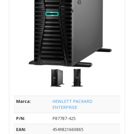
Marca:
HEWLETT PACKARD
ENTERPRISE
P/N:
P87787-425
EAN:
4549821660865