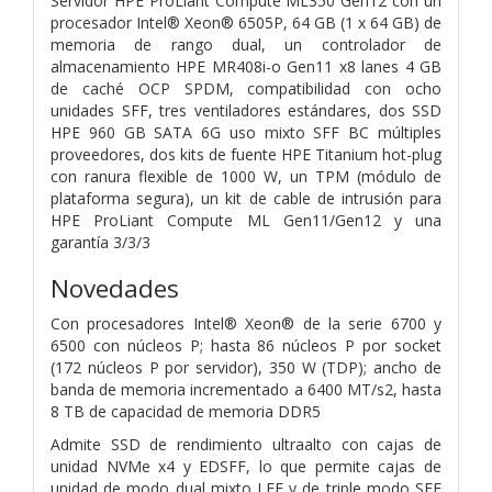
Servidor HPE ProLiant Compute ML350 Gen12 con un
procesador Intel® Xeon® 6505P, 64 GB (1 x 64 GB) de
memoria de rango dual, un controlador de
almacenamiento HPE MR408i-o Gen11 x8 lanes 4 GB
de caché OCP SPDM, compatibilidad con ocho
unidades SFF, tres ventiladores estándares, dos SSD
HPE 960 GB SATA 6G uso mixto SFF BC múltiples
proveedores, dos kits de fuente HPE Titanium hot-plug
con ranura flexible de 1000 W, un TPM (módulo de
plataforma segura), un kit de cable de intrusión para
HPE ProLiant Compute ML Gen11/Gen12 y una
garantía 3/3/3
Novedades
Con procesadores Intel® Xeon® de la serie 6700 y
6500 con núcleos P; hasta 86 núcleos P por socket
(172 núcleos P por servidor), 350 W (TDP); ancho de
banda de memoria incrementado a 6400 MT/s2, hasta
8 TB de capacidad de memoria DDR5
Admite SSD de rendimiento ultraalto con cajas de
unidad NVMe x4 y EDSFF, lo que permite cajas de
unidad de modo dual mixto LFF y de triple modo SFF