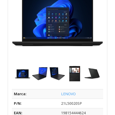
Marca:
LENOVO
P/N:
21L50020SP
EAN:
198154444624