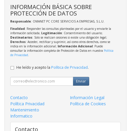
INFORMACIÓN BÁSICA SOBRE
PROTECCIÓN DE DATOS
Responsable
: OMANET PC CORE SERVICIOS A EMPRESAS, S.L.U.
Finalidad
: Responder las consultas planteadas por el usuario y enviarle la
información solicitada;
Legitimación
: Consentimiento del usuario;
Destinatarios
: Solo se realizan cesiones si existe una obligación legal;
Derechos
: Acceder, rectificar y suprimir, así como otros derechos, como se
indica en la información adicional;
Información Adicional
: Puede
consultar la información completa de Protección de Datos en nuestra
Política
de Privacidad
.
He leído y acepto la
Política de Privacidad
.
Enviar
Contacto
Información Legal
Política Privacidad
Política de Cookies
Mantenimiento
Informatico
Contacto