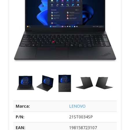
Marca:
LENOVO
P/N:
21ST0034SP
EAN:
198158723107