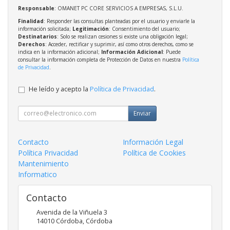
Responsable
: OMANET PC CORE SERVICIOS A EMPRESAS, S.L.U.
Finalidad
: Responder las consultas planteadas por el usuario y enviarle la
información solicitada;
Legitimación
: Consentimiento del usuario;
Destinatarios
: Solo se realizan cesiones si existe una obligación legal;
Derechos
: Acceder, rectificar y suprimir, así como otros derechos, como se
indica en la información adicional;
Información Adicional
: Puede
consultar la información completa de Protección de Datos en nuestra
Política
de Privacidad
.
He leído y acepto la
Política de Privacidad
.
Enviar
Contacto
Información Legal
Política Privacidad
Política de Cookies
Mantenimiento
Informatico
Contacto
Avenida de la Viñuela 3
14010
Córdoba
,
Córdoba