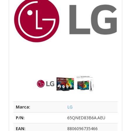
Marca:
LG
P/N:
65QNED83B6A.AEU
EAN:
8806096735466