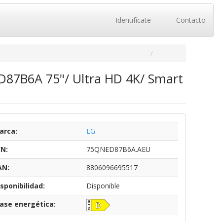
Identifícate
Contacto
87B6A 75"/ Ultra HD 4K/ Smart
arca:
LG
/N:
75QNED87B6A.AEU
AN:
8806096695517
sponibilidad:
Disponible
lase energética: