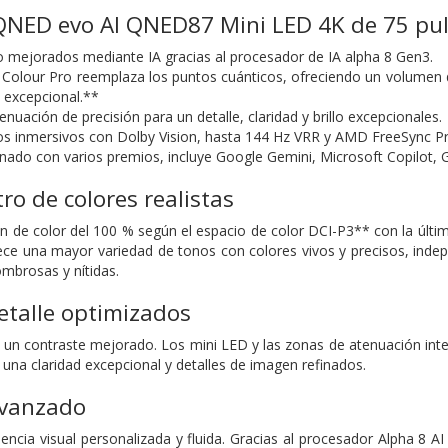
 QNED evo AI QNED87 Mini LED 4K de 75 pu
 mejorados mediante IA gracias al procesador de IA alpha 8 Gen3.
lour Pro reemplaza los puntos cuánticos, ofreciendo un volumen d
 excepcional.**
nuación de precisión para un detalle, claridad y brillo excepcionales.
gos inmersivos con Dolby Vision, hasta 144 Hz VRR y AMD FreeSync 
ado con varios premios, incluye Google Gemini, Microsoft Copilot, G
ro de colores realistas
n de color del 100 % según el espacio de color DCI-P3** con la últ
e una mayor variedad de tonos con colores vivos y precisos, indepen
mbrosas y nítidas.
etalle optimizados
 un contraste mejorado. Los mini LED y las zonas de atenuación intel
 una claridad excepcional y detalles de imagen refinados.
avanzado
ncia visual personalizada y fluida. Gracias al procesador Alpha 8 AI 4K