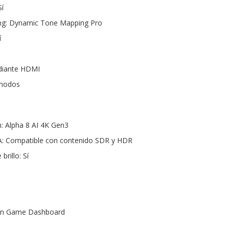
í
g: Dynamic Tone Mapping Pro
í
diante HDMI
 modos
: Alpha 8 AI 4K Gen3
IA: Compatible con contenido SDR y HDR
rillo: Sí
con Game Dashboard