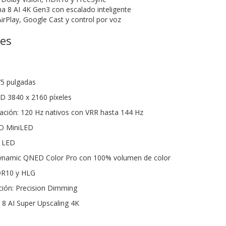
a 8 AI 4K Gen3 con escalado inteligente
rPlay, Google Cast y control por voz
nes
75 pulgadas
HD 3840 x 2160 píxeles
zación: 120 Hz nativos con VRR hasta 144 Hz
ED MiniLED
i LED
Dynamic QNED Color Pro con 100% volumen de color
DR10 y HLG
ción: Precision Dimming
 8 AI Super Upscaling 4K