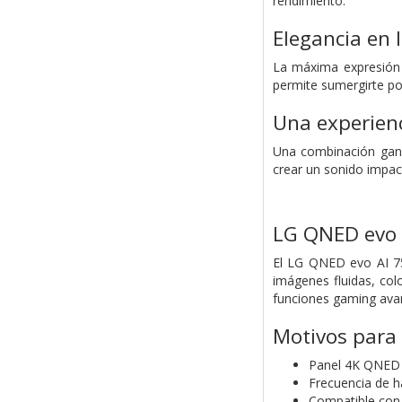
rendimiento.
Elegancia en l
La máxima expresión d
permite sumergirte por
Una experienc
Una combinación gana
crear un sonido impac
LG QNED evo
El LG QNED evo AI 7
imágenes fluidas, col
funciones gaming avan
Motivos para
Panel 4K QNED 
Frecuencia de h
Compatible con