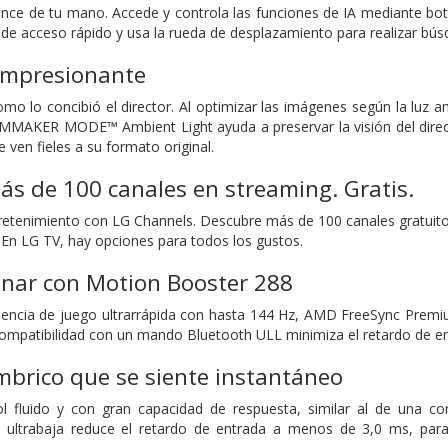
ance de tu mano. Accede y controla las funciones de IA mediante bo
a de acceso rápido y usa la rueda de desplazamiento para realizar bús
 impresionante
como lo concibió el director. Al optimizar las imágenes según la luz 
ILMMAKER MODE™ Ambient Light ayuda a preservar la visión del direc
se ven fieles a su formato original.
ás de 100 canales en streaming. Gratis.
etenimiento con LG Channels. Descubre más de 100 canales gratuitos 
En LG TV, hay opciones para todos los gustos.
anar con Motion Booster 288
iencia de juego ultrarrápida con hasta 144 Hz, AMD FreeSync Premiu
compatibilidad con un mando Bluetooth ULL minimiza el retardo de en
mbrico que se siente instantáneo
ol fluido y con gran capacidad de respuesta, similar al de una co
a ultrabaja reduce el retardo de entrada a menos de 3,0 ms, para