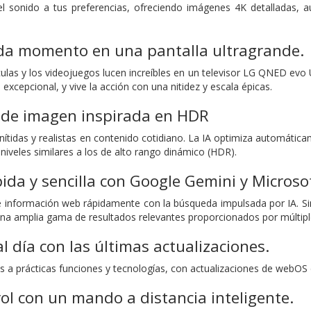
l sonido a tus preferencias, ofreciendo imágenes 4K detalladas, a
ada momento en una pantalla ultragrande.
culas y los videojuegos lucen increíbles en un televisor LG QNED evo 
excepcional, y vive la acción con una nitidez y escala épicas.
n de imagen inspirada en HDR
ítidas y realistas en contenido cotidiano. La IA optimiza automáticamen
niveles similares a los de alto rango dinámico (HDR).
da y sencilla con Google Gemini y Microsof
 información web rápidamente con la búsqueda impulsada por IA. Si
una amplia gama de resultados relevantes proporcionados por múltipl
 día con las últimas actualizaciones.
as a prácticas funciones y tecnologías, con actualizaciones de webOS
ol con un mando a distancia inteligente.