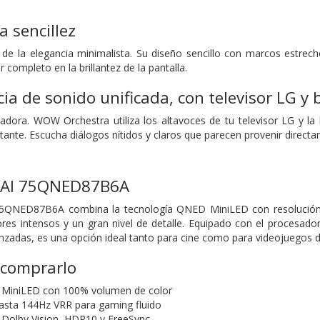
a sencillez
e la elegancia minimalista. Su diseño sencillo con marcos estrecho
 completo en la brillantez de la pantalla.
ia de sonido unificada, con televisor LG y
dora. WOW Orchestra utiliza los altavoces de tu televisor LG y l
tante. Escucha diálogos nítidos y claros que parecen provenir directa
 AI 75QNED87B6A
5QNED87B6A combina la tecnología QNED MiniLED con resolución 
ores intensos y un gran nivel de detalle. Equipado con el procesado
zadas, es una opción ideal tanto para cine como para videojuegos 
 comprarlo
MiniLED con 100% volumen de color
asta 144Hz VRR para gaming fluido
 Dolby Vision, HDR10 y FreeSync