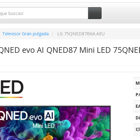
Televisor Gran pulgada
LG 75QNED87B6A.AEU
 QNED evo AI QNED87 Mini LED 75QNED
M
P
E
Di
C