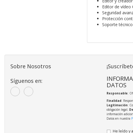
Editor y creado
Editor de vídeo
Seguridad avanz
Protección cont
Soporte técnico
Sobre Nosotros
¡Suscríbet
INFORMA
Síguenos en:
DATOS
Responsable
: O
Finalidad
: Respon
Legitimación
: C
obligación legal;
De
información adicio
Datos en nuestra
P
He leído y 