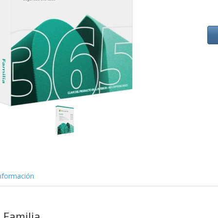
nformación
 Familia