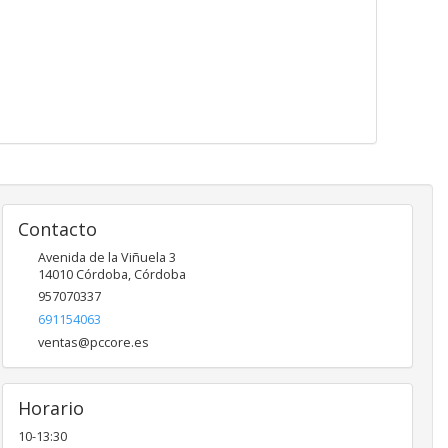
Contacto
Avenida de la Viñuela 3
14010
Córdoba
,
Córdoba
957070337
691154063
ventas@pccore.es
Horario
10-13:30