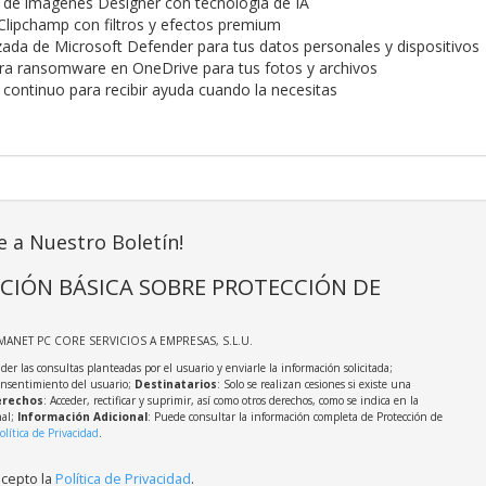
r de imágenes Designer con tecnología de IA
 Clipchamp con filtros y efectos premium
ada de Microsoft Defender para tus datos personales y dispositivos
ra ransomware en OneDrive para tus fotos y archivos
 continuo para recibir ayuda cuando la necesitas
e a Nuestro Boletín!
CIÓN BÁSICA SOBRE PROTECCIÓN DE
MANET PC CORE SERVICIOS A EMPRESAS, S.L.U.
der las consultas planteadas por el usuario y enviarle la información solicitada;
onsentimiento del usuario;
Destinatarios
: Solo se realizan cesiones si existe una
rechos
: Acceder, rectificar y suprimir, así como otros derechos, como se indica en la
nal;
Información Adicional
: Puede consultar la información completa de Protección de
olítica de Privacidad
.
acepto la
Política de Privacidad
.