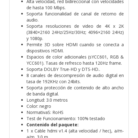
Alta velocidad, red bidireccional con velocidades
de hasta 100 Mbps.
Soporta funcionalidad de canal de retorno de
audio.
Soporta resoluciones de video de 4K x 2K
(3840×2160 24Hz/25Hz/30Hz; 4096×2160 24Hz)
y 1080p.
Permite 3D sobre HDMI cuando se conecta a
dispositivos HDMI.
Espacios de color adicionales (sYCC601, RGB &
YCC601). Tasas de refresco hasta 120Hz frame.
Soporta DOLBY True-HD y DTS-HD..
8 canales de descompresión de audio digital en
tasa de 192KHz con 24bits.
Soporta protección de contenido de alto ancho
de banda digital.
Longitud: 3.0 metros
Color: negro
NormativaS: RoHS
Test de Funcionamiento: 100% testado
Contenido del paquete:
1 x Cable hdmi v1.4 (alta velocidad / hec), a/m-
a/m, 3.0 m