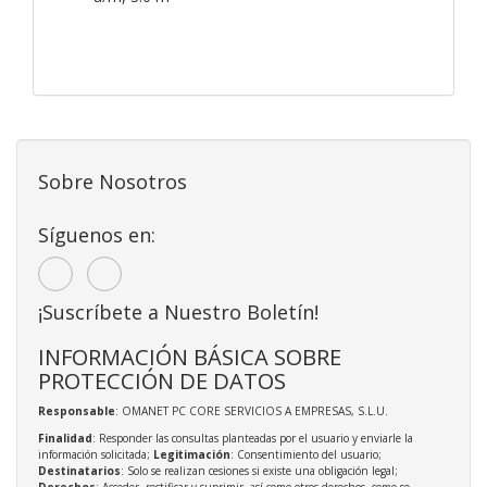
Sobre Nosotros
Síguenos en:
¡Suscríbete a Nuestro Boletín!
INFORMACIÓN BÁSICA SOBRE
PROTECCIÓN DE DATOS
Responsable
: OMANET PC CORE SERVICIOS A EMPRESAS, S.L.U.
Finalidad
: Responder las consultas planteadas por el usuario y enviarle la
información solicitada;
Legitimación
: Consentimiento del usuario;
Destinatarios
: Solo se realizan cesiones si existe una obligación legal;
Derechos
: Acceder, rectificar y suprimir, así como otros derechos, como se