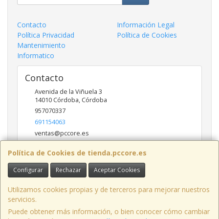
Contacto
Información Legal
Política Privacidad
Política de Cookies
Mantenimiento
Informatico
Contacto
Avenida de la Viñuela 3
14010
Córdoba
,
Córdoba
957070337
691154063
ventas@pccore.es
Política de Cookies de tienda.pccore.es
Horario
Configurar
Rechazar
Aceptar Cookies
10-13:30
Utilizamos cookies propias y de terceros para mejorar nuestros
servicios.
Puede obtener más información, o bien conocer cómo cambiar
Avenida de la Viñuela nº 3, 14010, Córdoba, España. - C.I.F.: B56097777 -