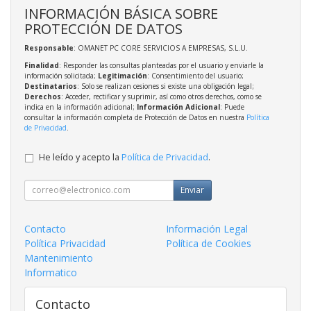
INFORMACIÓN BÁSICA SOBRE
PROTECCIÓN DE DATOS
Responsable
: OMANET PC CORE SERVICIOS A EMPRESAS, S.L.U.
Finalidad
: Responder las consultas planteadas por el usuario y enviarle la
información solicitada;
Legitimación
: Consentimiento del usuario;
Destinatarios
: Solo se realizan cesiones si existe una obligación legal;
Derechos
: Acceder, rectificar y suprimir, así como otros derechos, como se
indica en la información adicional;
Información Adicional
: Puede
consultar la información completa de Protección de Datos en nuestra
Política
de Privacidad
.
He leído y acepto la
Política de Privacidad
.
Enviar
Contacto
Información Legal
Política Privacidad
Política de Cookies
Mantenimiento
Informatico
Contacto