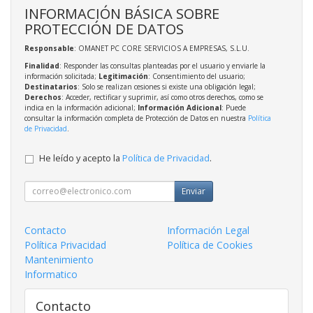
INFORMACIÓN BÁSICA SOBRE
PROTECCIÓN DE DATOS
Responsable
: OMANET PC CORE SERVICIOS A EMPRESAS, S.L.U.
Finalidad
: Responder las consultas planteadas por el usuario y enviarle la
información solicitada;
Legitimación
: Consentimiento del usuario;
Destinatarios
: Solo se realizan cesiones si existe una obligación legal;
Derechos
: Acceder, rectificar y suprimir, así como otros derechos, como se
indica en la información adicional;
Información Adicional
: Puede
consultar la información completa de Protección de Datos en nuestra
Política
de Privacidad
.
He leído y acepto la
Política de Privacidad
.
Enviar
Contacto
Información Legal
Política Privacidad
Política de Cookies
Mantenimiento
Informatico
Contacto