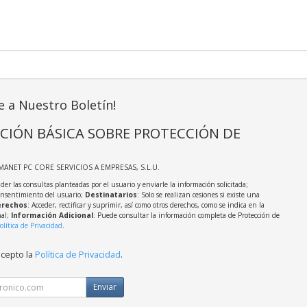
e a Nuestro Boletín!
CIÓN BÁSICA SOBRE PROTECCIÓN DE
MANET PC CORE SERVICIOS A EMPRESAS, S.L.U.
der las consultas planteadas por el usuario y enviarle la información solicitada;
onsentimiento del usuario;
Destinatarios
: Solo se realizan cesiones si existe una
rechos
: Acceder, rectificar y suprimir, así como otros derechos, como se indica en la
nal;
Información Adicional
: Puede consultar la información completa de Protección de
olítica de Privacidad
.
acepto la
Política de Privacidad
.
Enviar