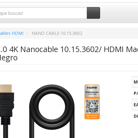
ables HDMI
NANO CABLE 10.15.3602
.0 4K Nanocable 10.15.3602/ HDMI M
Negro
M
P
E
Di