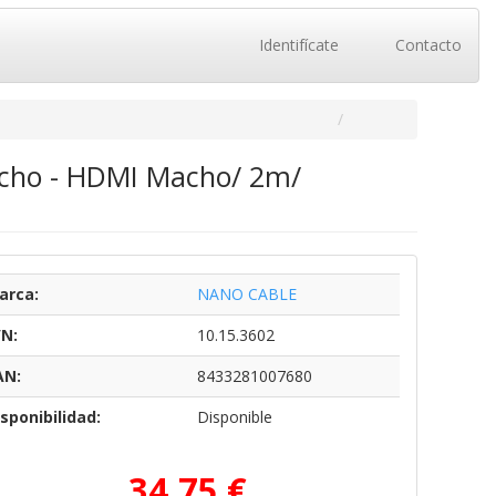
Identifícate
Contacto
acho - HDMI Macho/ 2m/
arca:
NANO CABLE
/N:
10.15.3602
AN:
8433281007680
sponibilidad:
Disponible
34,75 €