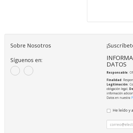
Sobre Nosotros
¡Suscríbet
INFORMA
Síguenos en:
DATOS
Responsable
: O
Finalidad
: Respon
Legitimación
: C
obligación legal;
De
información adicio
Datos en nuestra
P
He leído y 