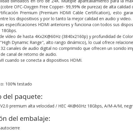
lidad blindados en oro de 24K. Múltiple apantallamiento para la máx
(cobre OFC-Oxygen Free Copper- 99,99% de pureza) de alta calidad q
certificación Premium (Premium HDMI Cable Certification), esto ga
ntre los dispositivos y por lo tanto la mejor calidad en audio y video.
as especificaciones HDMI anteriores y funciona con todos sus dispos
 18Gbps.
de vídeo de hasta 4Kx2K@60Hz (3840x2160p) y profundidad de Color 
High Dynamic Range", alto rango dinámico), lo cual ofrece relacione
32 canales de audio digital no comprimido que ofrecen un sonido im
 de canal de retorno de audio.
I cuando se conecta a dispositivos HDMI.
to: 100% testado
 del paquete:
 V2.0 premium alta velocidad / HEC 4K@60Hz 18Gbps, A/M-A/M, negr
ón del embalaje:
 autocierre