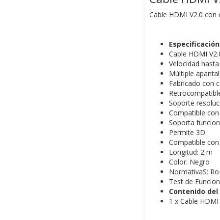
Cable HDMI V2.0 con 
Especificación
Cable HDMI V2.
Velocidad hasta
Múltiple apanta
Fabricado con c
Retrocompatible
Soporte resolu
Compatible con
Soporta funcion
Permite 3D.
Compatible con 
Longitud: 2 m
Color: Negro
NormativaS: R
Test de Funcio
Contenido del
1 x Cable HDMI