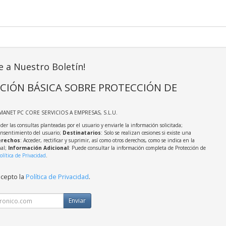
e a Nuestro Boletín!
CIÓN BÁSICA SOBRE PROTECCIÓN DE
MANET PC CORE SERVICIOS A EMPRESAS, S.L.U.
der las consultas planteadas por el usuario y enviarle la información solicitada;
onsentimiento del usuario;
Destinatarios
: Solo se realizan cesiones si existe una
rechos
: Acceder, rectificar y suprimir, así como otros derechos, como se indica en la
nal;
Información Adicional
: Puede consultar la información completa de Protección de
olítica de Privacidad
.
acepto la
Política de Privacidad
.
Enviar