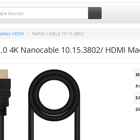
ables HDMI
NANO CABLE 10.15.3802
.0 4K Nanocable 10.15.3802/ HDMI M
M
P
E
Di