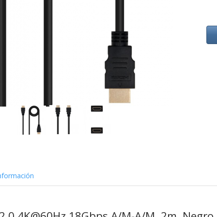
nformación
2.0 4K@60Hz 18Gbps A/M-A/M, 2m, Negro