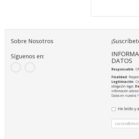
Sobre Nosotros
¡Suscríbet
INFORMA
Síguenos en:
DATOS
Responsable
: O
Finalidad
: Respon
Legitimación
: C
obligación legal;
De
información adicio
Datos en nuestra
P
He leído y 