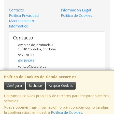
Contacto
Información Legal
Política Privacidad
Política de Cookies
Mantenimiento
Informatico
Contacto
Avenida de la Viñuela 3
14010
Córdoba
,
Córdoba
957070337
691154063
ventas@pccore.es
Política de Cookies de tienda.pccore.es
Horario
Configurar
Rechazar
Aceptar Cookies
10-13:30
Utilizamos cookies propias y de terceros para mejorar nuestros
servicios.
Puede obtener más información, o bien conocer cómo cambiar
Avenida de la Viñuela nº 3, 14010, Córdoba, España. - C.I.F.: B56097777 -
la configuración, en nuestra
Política de Cookies
.
Tfno: 957070337