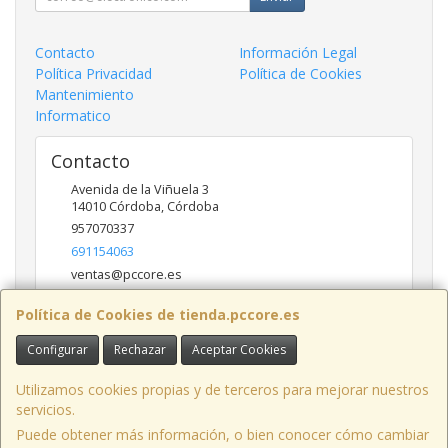
Contacto
Información Legal
Política Privacidad
Política de Cookies
Mantenimiento
Informatico
Contacto
Avenida de la Viñuela 3
14010
Córdoba
,
Córdoba
957070337
691154063
ventas@pccore.es
Política de Cookies de tienda.pccore.es
Horario
Configurar
Rechazar
Aceptar Cookies
10-13:30
Utilizamos cookies propias y de terceros para mejorar nuestros
servicios.
Puede obtener más información, o bien conocer cómo cambiar
Avenida de la Viñuela nº 3, 14010, Córdoba, España. - C.I.F.: B56097777 -