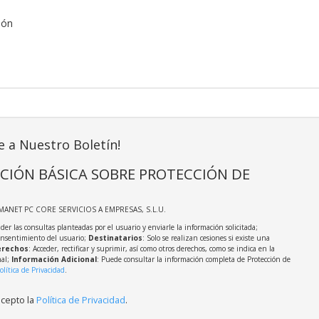
ión
e a Nuestro Boletín!
CIÓN BÁSICA SOBRE PROTECCIÓN DE
MANET PC CORE SERVICIOS A EMPRESAS, S.L.U.
der las consultas planteadas por el usuario y enviarle la información solicitada;
onsentimiento del usuario;
Destinatarios
: Solo se realizan cesiones si existe una
rechos
: Acceder, rectificar y suprimir, así como otros derechos, como se indica en la
nal;
Información Adicional
: Puede consultar la información completa de Protección de
olítica de Privacidad
.
acepto la
Política de Privacidad
.