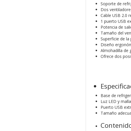
Soporte de refri
Dos ventiladore
Cable USB 2.0 r
1 puerto USB ex
Potencia de sal
Tamaño del vent
Superficie de la
Diseño ergonómi
Almohadilla de g
Ofrece dos posic
Especific
Base de refrige
Luz LED y mall
Puerto USB ext
Tamaño adecuad
Contenido