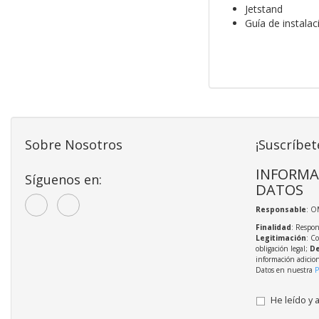
Jetstand
Guía de instalac
Sobre Nosotros
¡Suscríbet
INFORMA
Síguenos en:
DATOS
Responsable
: O
Finalidad
: Respon
Legitimación
: C
obligación legal;
De
información adicio
Datos en nuestra
P
He leído y 