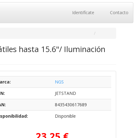
Identifícate
Contacto
tiles hasta 15.6"/ Iluminación
arca:
NGS
/N:
JETSTAND
AN:
8435430617689
sponibilidad:
Disponible
23,25 €