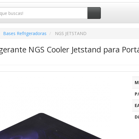
Bases Refrigeradoras
NGS JETSTAND
gerante NGS Cooler Jetstand para Portá
M
P
E
Di