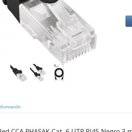
nformación
 Red CCA PHASAK Cat. 6 UTP RJ45 Negro 3 