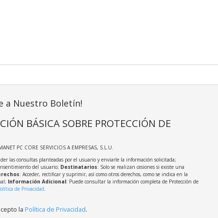
e a Nuestro Boletín!
CIÓN BÁSICA SOBRE PROTECCIÓN DE
MANET PC CORE SERVICIOS A EMPRESAS, S.L.U.
der las consultas planteadas por el usuario y enviarle la información solicitada;
onsentimiento del usuario;
Destinatarios
: Solo se realizan cesiones si existe una
rechos
: Acceder, rectificar y suprimir, así como otros derechos, como se indica en la
nal;
Información Adicional
: Puede consultar la información completa de Protección de
olítica de Privacidad
.
acepto la
Política de Privacidad
.