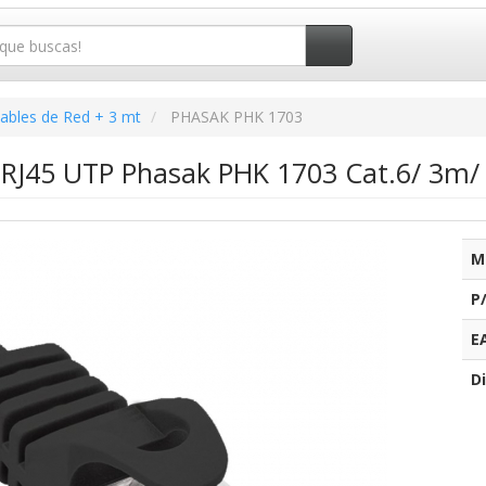
ables de Red + 3 mt
PHASAK PHK 1703
 RJ45 UTP Phasak PHK 1703 Cat.6/ 3m/
M
P
E
Di