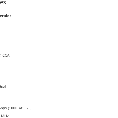
nes
erales
r: CCA
dual
Gbps (1000BASE-T)
0 MHz