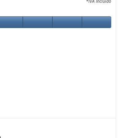
*IVA Incluido
m