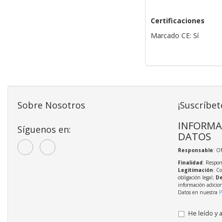
Certificaciones
Marcado CE: Sí
Sobre Nosotros
¡Suscríbet
INFORMA
Síguenos en:
DATOS
Responsable
: O
Finalidad
: Respon
Legitimación
: C
obligación legal;
De
información adicio
Datos en nuestra
P
He leído y 