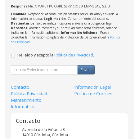
Responsable
: OMANET PC CORE SERVICIOS A EMPRESAS, S.L.U.
Finalidad
: Responder las consultas planteadas por el usuario y enviarle la
información solicitada;
Legitimación
: Consentimiento del usuario;
Destinatarios
: Solo se realizan cesiones si existe una obligación legal;
Derechos
: Acceder, rectificar y suprimir, así como otros derechos, como se
indica en la información adicional;
Información Adicional
: Puede
consultar la información completa de Protección de Datos en nuestra
Política
de Privacidad
.
He leído y acepto la
Política de Privacidad
.
Enviar
Contacto
Información Legal
Política Privacidad
Política de Cookies
Mantenimiento
Informatico
Contacto
Avenida de la Viñuela 3
14010
Córdoba
,
Córdoba