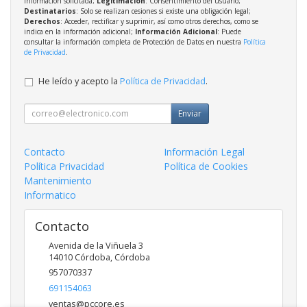
información solicitada;
Legitimación
: Consentimiento del usuario;
Destinatarios
: Solo se realizan cesiones si existe una obligación legal;
Derechos
: Acceder, rectificar y suprimir, así como otros derechos, como se
indica en la información adicional;
Información Adicional
: Puede
consultar la información completa de Protección de Datos en nuestra
Política
de Privacidad
.
He leído y acepto la
Política de Privacidad
.
Enviar
Contacto
Información Legal
Política Privacidad
Política de Cookies
Mantenimiento
Informatico
Contacto
Avenida de la Viñuela 3
14010
Córdoba
,
Córdoba
957070337
691154063
ventas@pccore.es