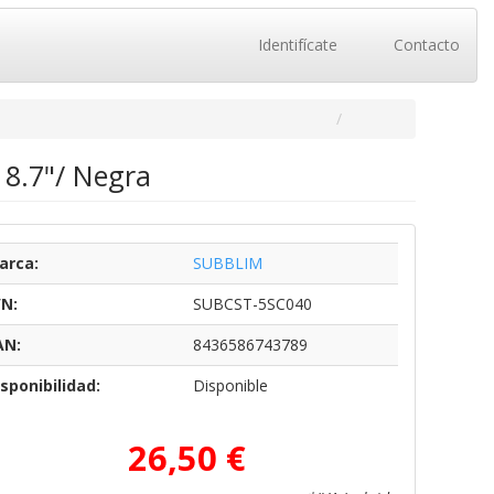
Identifícate
Contacto
8.7"/ Negra
arca:
SUBBLIM
/N:
SUBCST-5SC040
AN:
8436586743789
sponibilidad:
Disponible
26,50 €