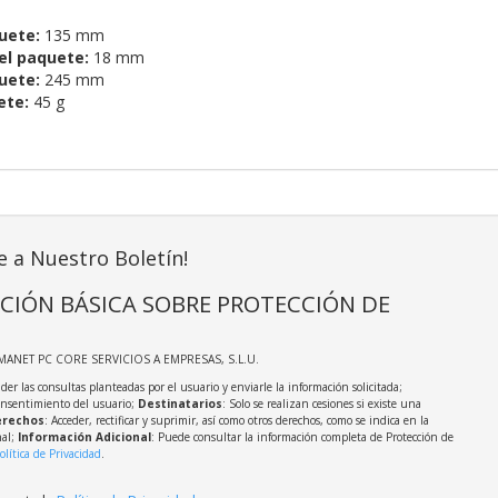
uete:
135 mm
el paquete:
18 mm
uete:
245 mm
ete:
45 g
e a Nuestro Boletín!
CIÓN BÁSICA SOBRE PROTECCIÓN DE
MANET PC CORE SERVICIOS A EMPRESAS, S.L.U.
der las consultas planteadas por el usuario y enviarle la información solicitada;
onsentimiento del usuario;
Destinatarios
: Solo se realizan cesiones si existe una
rechos
: Acceder, rectificar y suprimir, así como otros derechos, como se indica en la
nal;
Información Adicional
: Puede consultar la información completa de Protección de
olítica de Privacidad
.