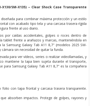
M-X130/SM-X135) –
Clear Shock Case Transparente
, diseñada para
combinar máxima protección y un estilo
rontal con acabado tipo tela y una carcasa trasera rígida
gura frente al uso diario.
os por caídas accidentales,
golpes o roces dentro de
la tablet frente a arañazos y marcas, manteniéndola en
ara la Samsung Galaxy Tab A11 8,7" (modelos 2025 SM-
 cámara sin necesidad de quitar la
funda.
elevada para ver vídeos,
series o realizar videollamadas, y
co mantiene la tapa bien sujeta durante el transporte,
Case para Samsung Galaxy Tab A11 8,7" es la compañera
o folio con tapa
frontal y carcasa trasera transparente.
s que absorben
impactos. Protege de golpes, rayones y