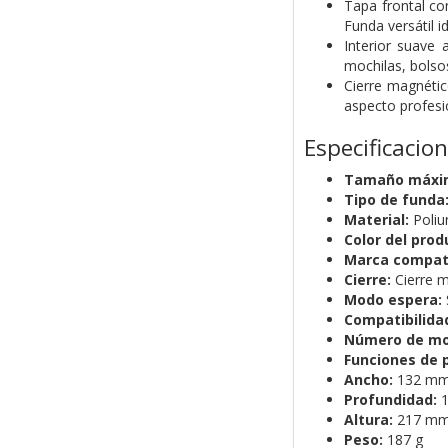
Tapa frontal co
Funda versátil i
Interior suave 
mochilas, bolsos
Cierre magnétic
aspecto profesio
Especificacio
Tamaño máxim
Tipo de funda
Material:
Poliu
Color del prod
Marca compati
Cierre:
Cierre 
Modo espera:
Compatibilida
Número de mo
Funciones de 
Ancho:
132 m
Profundidad:
1
Altura:
217 m
Peso:
187 g