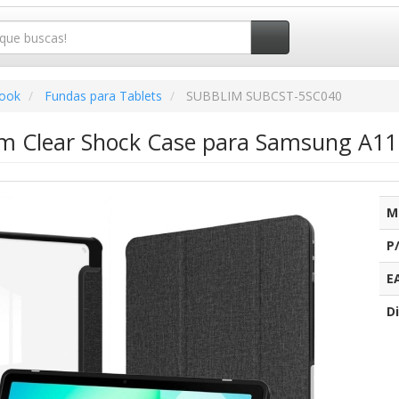
book
Fundas para Tablets
SUBBLIM SUBCST-5SC040
m Clear Shock Case para Samsung A11 
M
P
E
Di