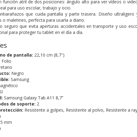
n función atril de dos posiciones: ángulo alto para ver vídeos o vi
deal para uso escolar, trabajo y ocio.
antiarañazos que cuida pantalla y parte trasera. Diseño ultraligero
 o maletines, perfecta para usarla a diario.
o seguro que evita aperturas accidentales en transporte y uso esc
nal para proteger tu tablet en el día a día.
nes
o de pantalla:
22,10 cm (8,7")
:
Folio
retano
ucto:
Negro
ble:
Samsung
magnético
Sí
d:
Samsung Galaxy Tab A11 8,7”
dos de soporte:
2
protección:
Resistente a golpes, Resistente al polvo, Resistente a r
m
5 mm
m