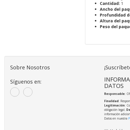
Cantidad:
1
Ancho del paq
Profundidad d
Altura del paq
Peso del paqu
Sobre Nosotros
¡Suscríbet
INFORMA
Síguenos en:
DATOS
Responsable
: O
Finalidad
: Respon
Legitimación
: C
obligación legal;
De
información adicio
Datos en nuestra
P