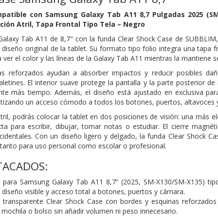
patible con Samsung Galaxy Tab A11 8,7 Pulgadas 2025 (S
ción Atril, Tapa Frontal Tipo Tela – Negro
alaxy Tab A11 de 8,7" con la funda Clear Shock Case de SUBBLIM
l diseño original de la tablet. Su formato tipo folio
integra una tapa f
 ver el color y
las líneas de la Galaxy Tab A11 mientras la mantiene se
s reforzados ayudan a absorber impactos y reducir posibles dañ
etines. El interior suave protege la pantalla y la parte posterior
de 
ante más tiempo. Además, el
diseño está ajustado en exclusiva p
tizando un acceso cómodo a todos los botones, puertos, altavoces y
tril, podrás colocar la tablet en dos posiciones de visión: una más 
ta para escribir, dibujar, tomar notas o estudiar. El cierre
magnéti
ccidentales. Con un diseño
ligero y delgado, la funda Clear Shock 
, tanto para uso personal como escolar o profesional.
TACADOS:
a para Samsung Galaxy Tab A11 8,7” (2025, SM-X130/SM-X135) tip
 diseño visible y acceso total a botones, puertos y
cámara.
a transparente Clear Shock Case con bordes y esquinas reforzado
n mochila o bolso sin añadir volumen ni peso
innecesario.