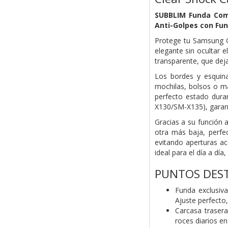
SUBBLIM Funda Com
Anti-Golpes con Fun
Protege tu Samsung G
elegante sin ocultar e
transparente, que deja
Los bordes y esquina
mochilas, bolsos o mal
perfecto estado dur
X130/SM-X135),
garan
Gracias a su función a
otra más baja, perfec
evitando aperturas a
ideal para el
día a día
PUNTOS DES
Funda exclusiv
Ajuste perfecto,
Carcasa traser
roces diarios e