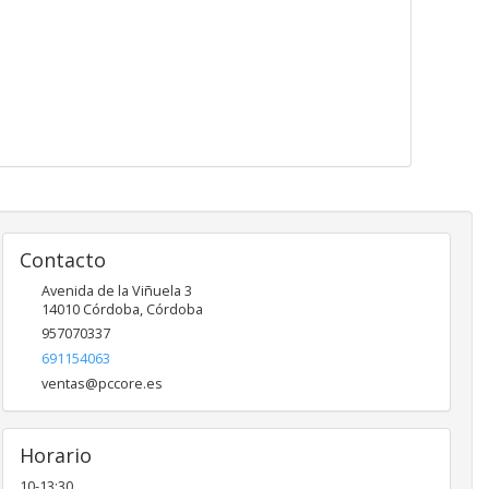
Contacto
Avenida de la Viñuela 3
14010
Córdoba
,
Córdoba
957070337
691154063
ventas@pccore.es
Horario
10-13:30