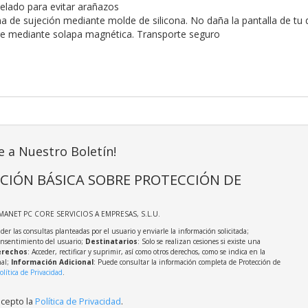
pelado para evitar arañazos
a de sujeción mediante molde de silicona. No daña la pantalla de tu d
re mediante solapa magnética. Transporte seguro
e a Nuestro Boletín!
CIÓN BÁSICA SOBRE PROTECCIÓN DE
MANET PC CORE SERVICIOS A EMPRESAS, S.L.U.
der las consultas planteadas por el usuario y enviarle la información solicitada;
onsentimiento del usuario;
Destinatarios
: Solo se realizan cesiones si existe una
rechos
: Acceder, rectificar y suprimir, así como otros derechos, como se indica en la
nal;
Información Adicional
: Puede consultar la información completa de Protección de
olítica de Privacidad
.
acepto la
Política de Privacidad
.