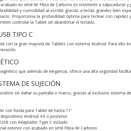
acabado en símil de Fibra de Carbono es resistente a salpicaduras y p
flexibilidad y comodidad al escribir gracias a teclas grandes bien e
acio. Proporciona la profundidad óptima para teclear con rapidez 
iten controlar la Tablet sin abandonar el teclado.
SB TIPO C
ble con la gran mayoría de Tablets con sistema Android. Para ello 
neración.
ÉTICO
magnético que además de elegancia, ofrece una alta seguridad facilit
ISTEMA DE SUJECIÓN
spositivo sin dañar su pantalla o marco, gracias al exclusivo sistema d
do con funda para Tablet de hasta 11″
dispositivos Android 4.0 o posterior
 USB con Adaptador Type C Incluido
rial exterior con acabado en símil Fibra de Carbono