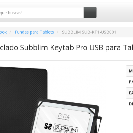
book
Fundas para Tablets
SUBBLIM SUB-KT1-USB001
clado Subblim Keytab Pro USB para Tab
M
P
E
Di