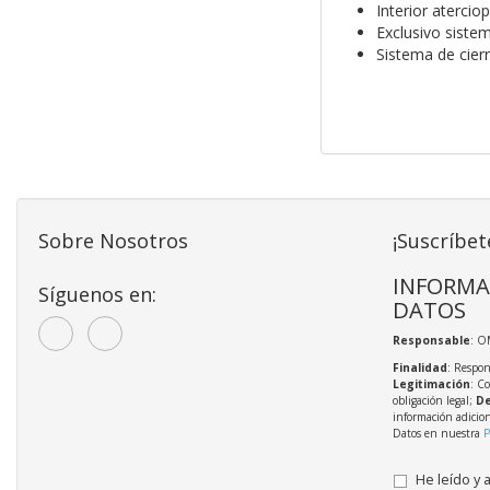
Interior atercio
Exclusivo sistem
Sistema de cier
Sobre Nosotros
¡Suscríbet
INFORMA
Síguenos en:
DATOS
Responsable
: O
Finalidad
: Respon
Legitimación
: C
obligación legal;
De
información adicio
Datos en nuestra
P
He leído y 