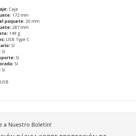
aje:
Caja
uete:
172 mm
el paquete:
20 mm
uete:
287 mm
ete:
149 g
os:
USB Type C
ario:
Sí
:
Sí
sporte:
Sí
porada:
Sí
:
Sí
USB
e a Nuestro Boletín!