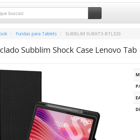
book
Fundas para Tablets
SUBBLIM SUBKT3-BTL320
clado Subblim Shock Case Lenovo Tab 
M
P
E
Di