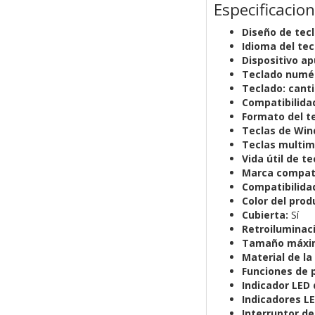
Especificacio
Diseño de tec
Idioma del te
Dispositivo a
Teclado numér
Teclado: canti
Compatibilida
Formato del t
Teclas de Wi
Teclas multim
Vida útil de te
Marca compat
Compatibilida
Color del prod
Cubierta:
Sí
Retroiluminac
Tamaño máxim
Material de la
Funciones de 
Indicador LED 
Indicadores LE
Interruptor d