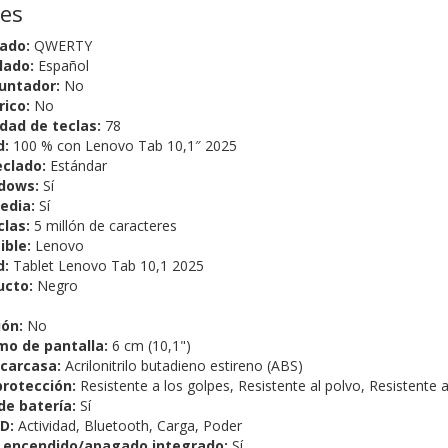
nes
lado:
QWERTY
clado:
Español
puntador:
No
ico:
No
dad de teclas:
78
d:
100 % con Lenovo Tab 10,1″ 2025
eclado:
Estándar
ndows:
Sí
edia:
Sí
clas:
5 millón de caracteres
ible:
Lenovo
d:
Tablet Lenovo Tab 10,1 2025
ucto:
Negro
ión:
No
o de pantalla:
6 cm (10,1")
 carcasa:
Acrilonitrilo butadieno estireno (ABS)
protección:
Resistente a los golpes, Resistente al polvo, Resistente 
de batería:
Sí
D:
Actividad, Bluetooth, Carga, Poder
e encendido/apagado integrado:
Sí