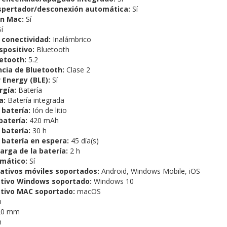
spertador/desconexión automática:
Sí
on Mac:
Sí
í
 conectividad:
Inalámbrico
spositivo:
Bluetooth
etooth:
5.2
ncia de Bluetooth:
Clase 2
 Energy (BLE):
Sí
rgía:
Batería
a:
Batería integrada
 batería:
Ión de litio
batería:
420 mAh
 batería:
30 h
 batería en espera:
45 día(s)
rga de la batería:
2 h
mático:
Sí
ativos móviles soportados:
Android, Windows Mobile, iOS
tivo Windows soportado:
Windows 10
tivo MAC soportado:
macOS
m
0 mm
m