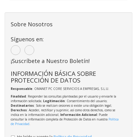
Sobre Nosotros
Síguenos en:
¡Suscríbete a Nuestro Boletín!
INFORMACIÓN BÁSICA SOBRE
PROTECCIÓN DE DATOS
Responsable
: OMANET PC CORE SERVICIOS A EMPRESAS, S.L.U.
Finalidad
: Responder las consultas planteadas por el usuario y enviarle la
información solicitada;
Legitimación
: Consentimiento del usuario;
Destinatarios
: Solo se realizan cesiones si existe una obligación legal;
Derechos
: Acceder, rectificar y suprimir, así como otros derechos, como se
indica en la información adicional;
Información Adicional
: Puede
consultar la información completa de Protección de Datos en nuestra
Política
de Privacidad
.
He leído y acepto la
Política de Privacidad
.