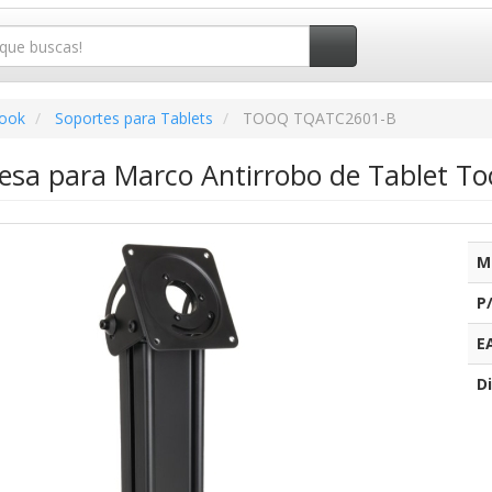
book
Soportes para Tablets
TOOQ TQATC2601-B
esa para Marco Antirrobo de Tablet 
M
P
E
Di