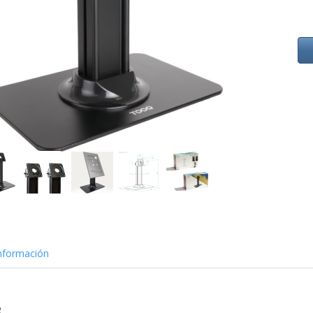
nformación
B