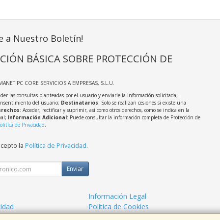
e a Nuestro Boletín!
CIÓN BÁSICA SOBRE PROTECCIÓN DE
MANET PC CORE SERVICIOS A EMPRESAS, S.L.U.
der las consultas planteadas por el usuario y enviarle la información solicitada;
onsentimiento del usuario;
Destinatarios
: Solo se realizan cesiones si existe una
rechos
: Acceder, rectificar y suprimir, así como otros derechos, como se indica en la
nal;
Información Adicional
: Puede consultar la información completa de Protección de
olítica de Privacidad
.
acepto la
Política de Privacidad
.
Enviar
Información Legal
cidad
Política de Cookies
o Informatico