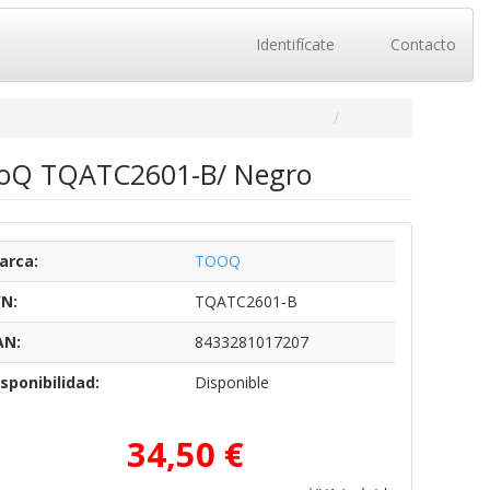
Identifícate
Contacto
TooQ TQATC2601-B/ Negro
arca:
TOOQ
/N:
TQATC2601-B
AN:
8433281017207
sponibilidad:
Disponible
34,50 €