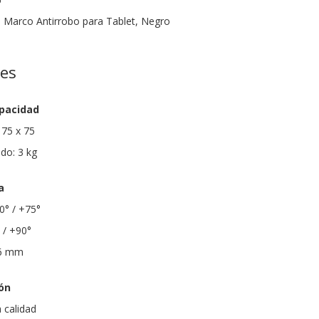
 Marco Antirrobo para Tablet, Negro
nes
apacidad
 75 x 75
do: 3 kg
a
 0° / +75°
 / +90°
96 mm
ón
a calidad