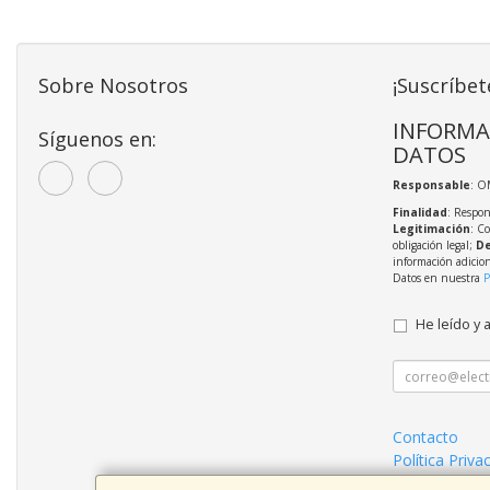
Sobre Nosotros
¡Suscríbet
INFORMA
Síguenos en:
DATOS
Responsable
: O
Finalidad
: Respon
Legitimación
: C
obligación legal;
De
información adicio
Datos en nuestra
P
He leído y 
Contacto
Política Priva
Mantenimient