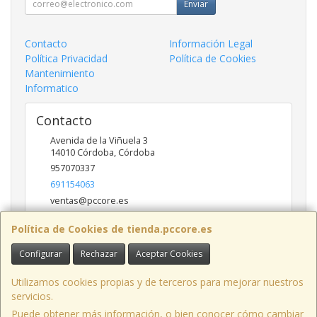
Enviar
Contacto
Información Legal
Política Privacidad
Política de Cookies
Mantenimiento
Informatico
Contacto
Avenida de la Viñuela 3
14010
Córdoba
,
Córdoba
957070337
691154063
ventas@pccore.es
Política de Cookies de tienda.pccore.es
Horario
Configurar
Rechazar
Aceptar Cookies
10-13:30
Utilizamos cookies propias y de terceros para mejorar nuestros
servicios.
Puede obtener más información, o bien conocer cómo cambiar