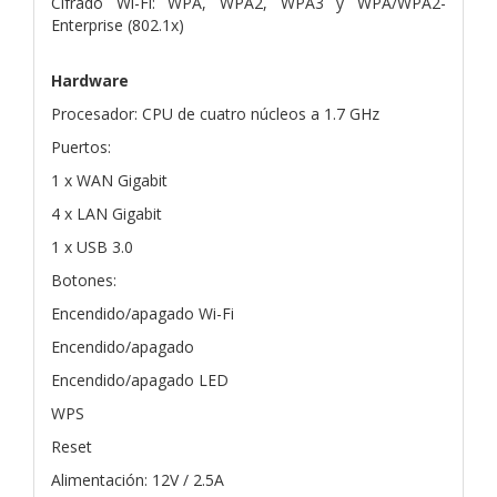
Cifrado Wi-Fi: WPA, WPA2, WPA3 y WPA/WPA2-
Enterprise (802.1x)
Hardware
Procesador: CPU de cuatro núcleos a 1.7 GHz
Puertos:
1 x WAN Gigabit
4 x LAN Gigabit
1 x USB 3.0
Botones:
Encendido/apagado Wi-Fi
Encendido/apagado
Encendido/apagado LED
WPS
Reset
Alimentación: 12V / 2.5A