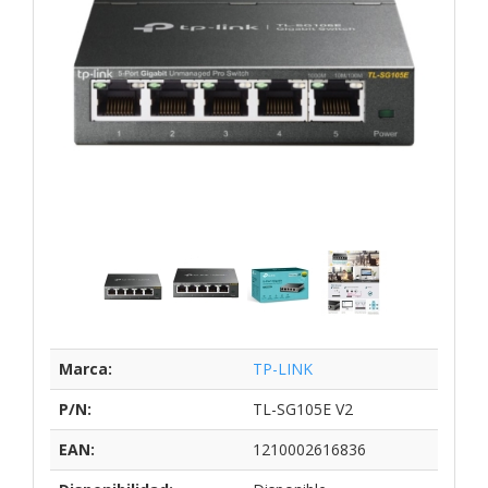
Marca:
TP-LINK
P/N:
TL-SG105E V2
EAN:
1210002616836