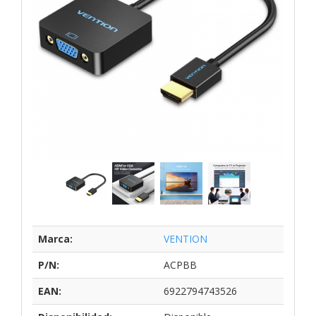
Marca:
VENTION
P/N:
ACPBB
EAN:
6922794743526