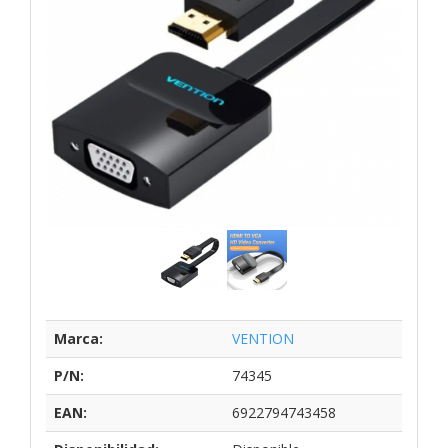
Marca:
VENTION
P/N:
74345
EAN:
6922794743458