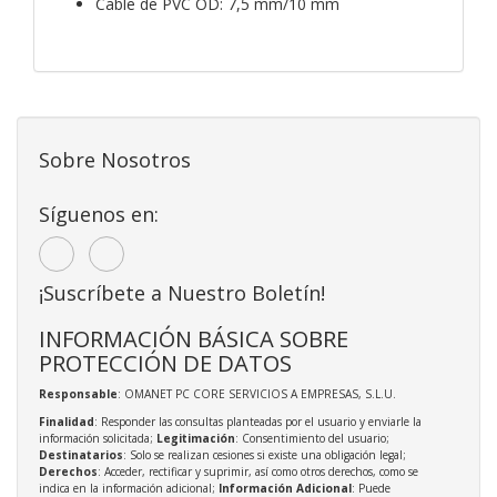
Cable de PVC OD: 7,5 mm/10 mm
Sobre Nosotros
Síguenos en:
¡Suscríbete a Nuestro Boletín!
INFORMACIÓN BÁSICA SOBRE
PROTECCIÓN DE DATOS
Responsable
: OMANET PC CORE SERVICIOS A EMPRESAS, S.L.U.
Finalidad
: Responder las consultas planteadas por el usuario y enviarle la
información solicitada;
Legitimación
: Consentimiento del usuario;
Destinatarios
: Solo se realizan cesiones si existe una obligación legal;
Derechos
: Acceder, rectificar y suprimir, así como otros derechos, como se
indica en la información adicional;
Información Adicional
: Puede