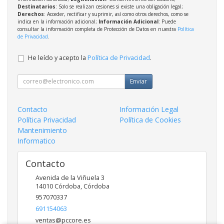
Destinatarios
: Solo se realizan cesiones si existe una obligación legal;
Derechos
: Acceder, rectificar y suprimir, así como otros derechos, como se
indica en la información adicional;
Información Adicional
: Puede
consultar la información completa de Protección de Datos en nuestra
Política
de Privacidad
.
He leído y acepto la
Política de Privacidad
.
Enviar
Contacto
Información Legal
Política Privacidad
Política de Cookies
Mantenimiento
Informatico
Contacto
Avenida de la Viñuela 3
14010
Córdoba
,
Córdoba
957070337
691154063
ventas@pccore.es